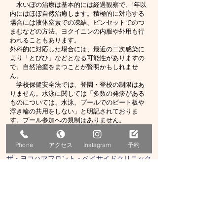
水いぼの治療は基本的には経過観察で、1年以
内にはほぼ自然治癒します。積極的に対応する
場合には液体窒素での凍結、ピンセットでのつ
まむなどの方法、ヨクイニンの内服や外用も行
われることもあります。
外科的に対応した場合には、最近の二次感染に
より「とびひ」などとなる可能性がありますの
で、自然治癒をまつことが賢明かもしれませ
ん。
学校保健安全法では、登園・登校の制限はあ
りません。水泳に関しては「多数の発疹がある
ものについては、水泳、プールでのビート板や
浮き輪の共用をしない」と明記されておりま
す。プール参加への規制はありません。
Phone
アクセス
Instagram
予約
​THE YOKO BAYKiDs
ザ・ヨコハマフロント・ベイサイドクリニック
小児科
〒221-0835
神奈川県横浜市神奈川区鶴屋町一丁目41番地
ＴＨＥ ＹＯＫＯＨＡＭＡ ＦＲＯＮＴ ３階
(THE YOKOHAMA FRONT CLINIC MALL内)