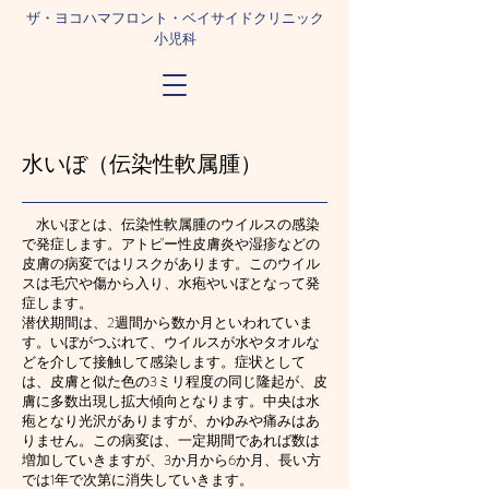
​ザ・ヨコハマフロント・ベイサイドクリニック
小児科
水いぼ（伝染性軟属腫）
水いぼとは、伝染性軟属腫のウイルスの感染
で発症します。アトピー性皮膚炎や湿疹などの
皮膚の病変ではリスクがあります。このウイル
スは毛穴や傷から入り、水疱やいぼとなって発
症します。
潜伏期間は、2週間から数か月といわれていま
す。いぼがつぶれて、ウイルスが水やタオルな
どを介して接触して感染します。症状として
は、皮膚と似た色の3ミリ程度の同じ隆起が、皮
膚に多数出現し拡大傾向となります。中央は水
疱となり光沢がありますが、かゆみや痛みはあ
りません。この病変は、一定期間であれば数は
増加していきますが、3か月から6か月、長い方
では1年で次第に消失していきます。